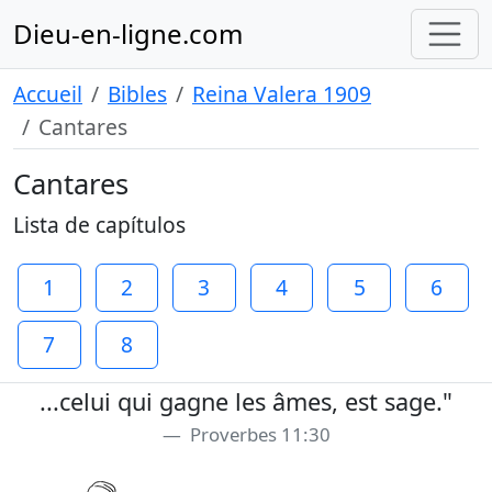
Dieu-en-ligne.com
Accueil
Bibles
Reina Valera 1909
Cantares
Cantares
Lista de capítulos
1
2
3
4
5
6
7
8
...celui qui gagne les âmes, est sage."
Proverbes 11:30