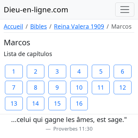
Dieu-en-ligne.com
Accueil
Bibles
Reina Valera 1909
Marcos
Marcos
Lista de capítulos
1
2
3
4
5
6
7
8
9
10
11
12
13
14
15
16
...celui qui gagne les âmes, est sage."
Proverbes 11:30