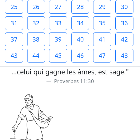
25
26
27
28
29
30
31
32
33
34
35
36
37
38
39
40
41
42
43
44
45
46
47
48
...celui qui gagne les âmes, est sage."
Proverbes 11:30