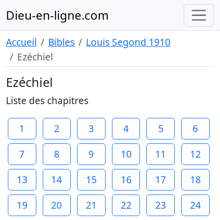
Dieu-en-ligne.com
Accueil
Bibles
Louis Segond 1910
Ezéchiel
Ezéchiel
Liste des chapitres
1
2
3
4
5
6
7
8
9
10
11
12
13
14
15
16
17
18
19
20
21
22
23
24