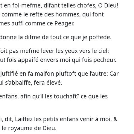
it en foi-mefme, difant telles chofes, O Dieu!
int comme le refte des hommes, qui font
efmes auffi comme ce Peager.
e donne la difme de tout ce que je poffede.
foit pas mefme lever les yeux vers le ciel:
eu! fois appaifé envers moi qui fuis pecheur.
 juftifié en fa maifon pluftoft que l’autre: Car
i s’abbaiffe, fera élevé.
enfans, afin qu’il les touchaft? ce que les
i, dit, Laiffez les petits enfans venir à moi, &
t le royaume de Dieu.