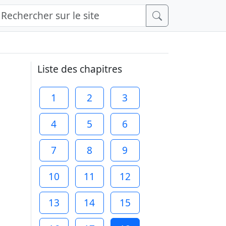
Liste des chapitres
1
2
3
4
5
6
7
8
9
10
11
12
13
14
15