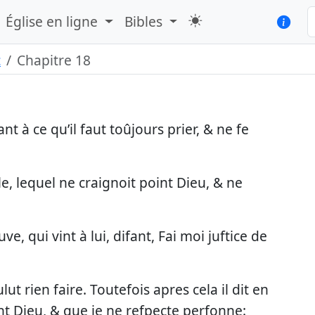
Église en ligne
Bibles
c
Chapitre 18
ant à ce qu’il faut toûjours prier, & ne fe
lle, lequel ne craignoit point Dieu, & ne
uve, qui vint à lui, difant, Fai moi juftice de
ut rien faire. Toutefois apres cela il dit en
nt Dieu, & que je ne refpecte perfonne: