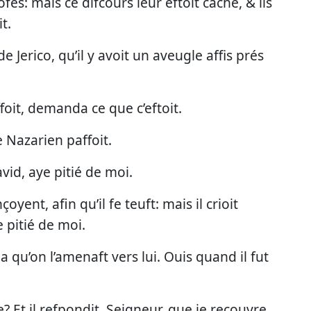
ofes: mais ce difcours leur eftoit caché, & ils
t.
e Jerico, qu’il y avoit un aveugle affis prés
foit, demanda ce que c’eftoit.
le Nazarien paffoit.
David, aye pitié de moi.
oyent, afin qu’il fe teuft: mais il crioit
 pitié de moi.
a qu’on l’amenaft vers lui. Ouis quand il fut
e? Et il refpondit, Seigneur, que je recouvre