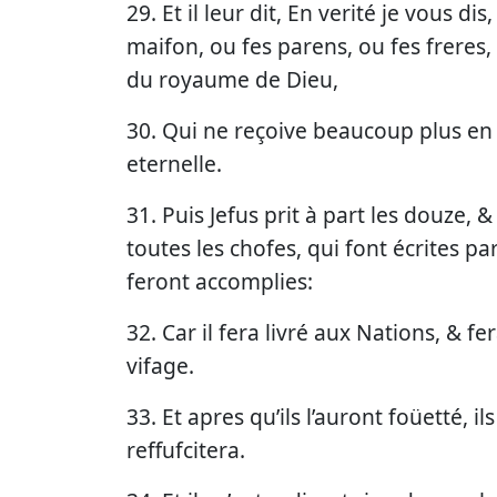
29. Et il leur dit, En verité je vous di
maifon, ou fes parens, ou fes freres
du royaume de Dieu,
30. Qui ne reçoive beaucoup plus en ce
eternelle.
31. Puis Jefus prit à part les douze, 
toutes les chofes, qui font écrites p
feront accomplies:
32. Car il fera livré aux Nations, & f
vifage.
33. Et apres qu’ils l’auront foüetté, i
reffufcitera.