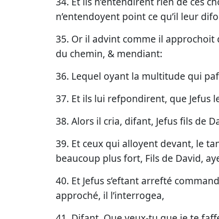
34. Et ils n’entendirent rien de ces ch
n’entendoyent point ce qu’il leur difoi
35. Or il advint comme il approchoit d
du chemin, & mendiant:
36. Lequel oyant la multitude qui paf
37. Et ils lui refpondirent, que Jefus 
38. Alors il cria, difant, Jefus fils de 
39. Et ceux qui alloyent devant, le tanç
beaucoup plus fort, Fils de David, aye
40. Et Jefus s’eftant arrefté command
approché, il l’interrogea,
41. Difant, Que veux-tu que je te faff