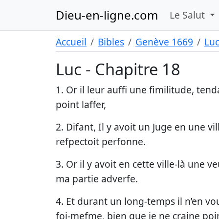
Dieu-en-ligne.com
Le Salut
Accueil
Bibles
Genève 1669
Lu
Luc - Chapitre 18
1. Or il leur auffi une fimilitude, tend
point laffer,
2. Difant, Il y avoit un Juge en une vi
refpectoit perfonne.
3. Or il y avoit en cette ville-là une ve
ma partie adverfe.
4. Et durant un long-temps il n’en voul
foi-mefme, bien que je ne craine poi