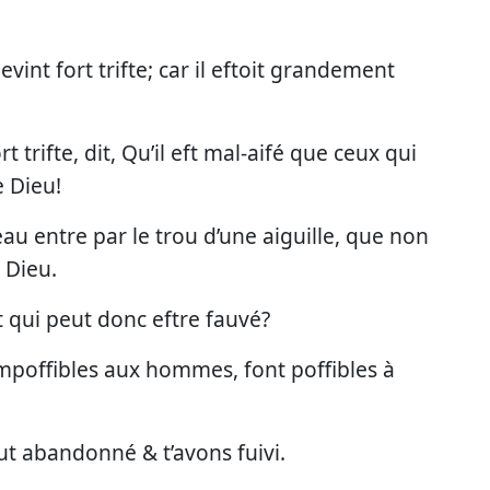
vint fort trifte; car il eftoit grandement
t trifte, dit, Qu’il eft mal-aifé que ceux qui
 Dieu!
eau entre par le trou d’une aiguille, que non
 Dieu.
Et qui peut donc eftre fauvé?
t impoffibles aux hommes, font poffibles à
out abandonné & t’avons fuivi.