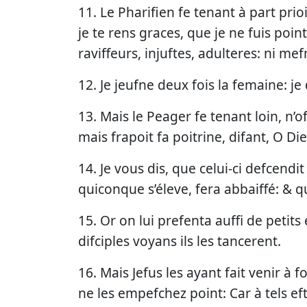
11. Le Pharifien fe tenant à part prio
je te rens graces, que je ne fuis po
raviffeurs, injuftes, adulteres: ni m
12. Je jeufne deux fois la femaine: j
13. Mais le Peager fe tenant loin, n’o
mais frapoit fa poitrine, difant, O Di
14. Je vous dis, que celui-ci defcendit
quiconque s’éleve, fera abbaiffé: & qu
15. Or on lui prefenta auffi de petits 
difciples voyans ils les tancerent.
16. Mais Jefus les ayant fait venir à fo
ne les empefchez point: Car à tels ef