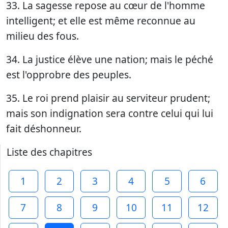
33. La sagesse repose au cœur de l'homme
intelligent; et elle est même reconnue au
milieu des fous.
34. La justice élève une nation; mais le péché
est l'opprobre des peuples.
35. Le roi prend plaisir au serviteur prudent;
mais son indignation sera contre celui qui lui
fait déshonneur.
Liste des chapitres
1
2
3
4
5
6
7
8
9
10
11
12