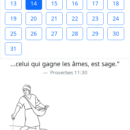
13
14
15
16
17
18
19
20
21
22
23
24
25
26
27
28
29
30
31
...celui qui gagne les âmes, est sage."
Proverbes 11:30