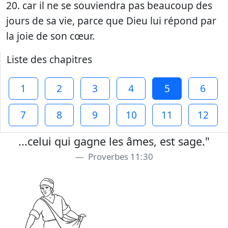
20. car il ne se souviendra pas beaucoup des
jours de sa vie, parce que Dieu lui répond par
la joie de son cœur.
Liste des chapitres
1
2
3
4
5
6
7
8
9
10
11
12
...celui qui gagne les âmes, est sage."
Proverbes 11:30