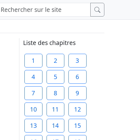
Liste des chapitres
1
2
3
4
5
6
7
8
9
10
11
12
13
14
15