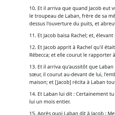
10. Et il arriva que quand Jacob eut v
le troupeau de Laban, frère de sa mèr
dessus l'ouverture du puits, et abre
11. Et Jacob baisa Rachel; et, élevant s
12. Et Jacob apprit à Rachel qu'il était
Rébecca; et elle courut le rapporter 
13. Et il arriva qu'aussitôt que Laban
sœur, il courut au-devant de lui, l'emb
maison; et [Jacob] récita à Laban tout 
14. Et Laban lui dit : Certainement t
lui un mois entier.
15. Après quoi Laban dit à Jacob : Me